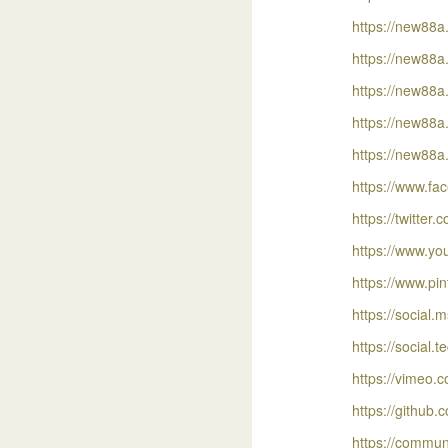
https://new88a
https://new88a
https://new88a
https://new88
https://new88a
https://www.f
https://twitte
https://www.
https://www.pi
https://social
https://social.
https://vimeo
https://githu
https://commun