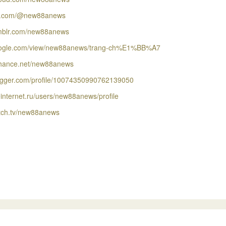
um.com/@new88anews
umblr.com/new88anews
.google.com/view/new88anews/trang-ch%E1%BB%A7
ehance.net/new88anews
blogger.com/profile/10074350990762139050
einternet.ru/users/new88anews/profile
itch.tv/new88anews