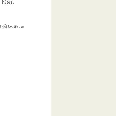
 Đầu
 đối tác tin cậy