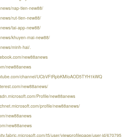
.news/nap-tien-new88/
.news/rut-tien-new88/
.news/tai-app-new88/
a.news/khuyen-mai-new88/
.news/minh-hai/.
acebook.com/new88anews
r.com/new88anews
youtube.com/channel/UCbVFtRpbKMIoAOD5TYH1kWQ
nterest.com/new88anews/
.msdn.microsoft.com/Profile/new88anews
technet.microsoft.com/profile/new88anews/
.com/new88anews
b.com/new88anews
ity.fabric.microsoft.com/t5/user/viewprofilepage/user-id/670795