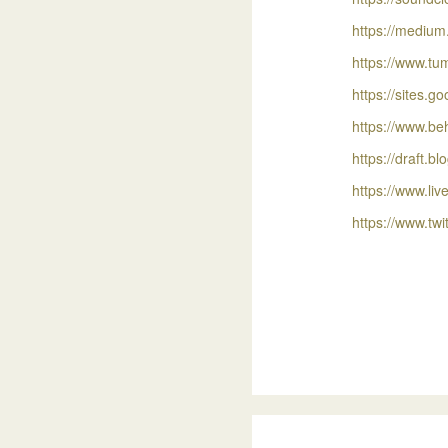
https://medi
https://www.t
https://sites
https://www.b
https://draft.
https://www.liv
https://www.tw