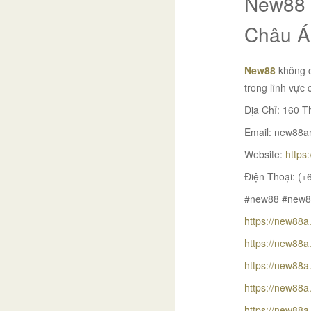
New88 
Châu Á
New88
không c
trong lĩnh vực 
Địa Chỉ: 160 T
Email: new88
Website:
https
Điện Thoại: (+
#new88 #new8
https://new88
https://new88a
https://new88a
https://new88a
https://new88