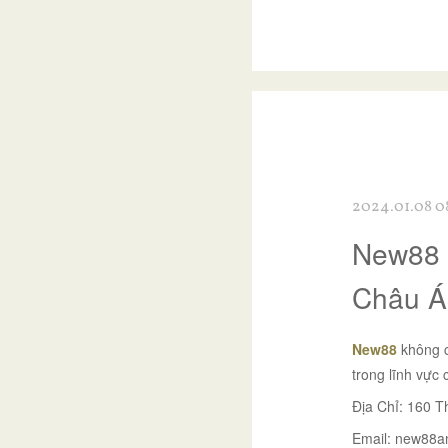
2024.01.08 0
New88 
Châu Á
New88
không c
trong lĩnh vực 
Địa Chỉ: 160 T
Email: new88