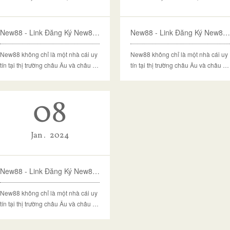
New88 - Link Đăng Ký New88a.news Hàng Đầu Châu Á
New88 - Link Đăng Ký New88a.news Hàng Đầu Châu Á
New88 không chỉ là một nhà cái uy
New88 không chỉ là một nhà cái uy
tín tại thị trường châu Âu và châu …
tín tại thị trường châu Âu và châu …
08
Jan
2024
New88 - Link Đăng Ký New88a.news Hàng Đầu Châu Á
New88 không chỉ là một nhà cái uy
tín tại thị trường châu Âu và châu …