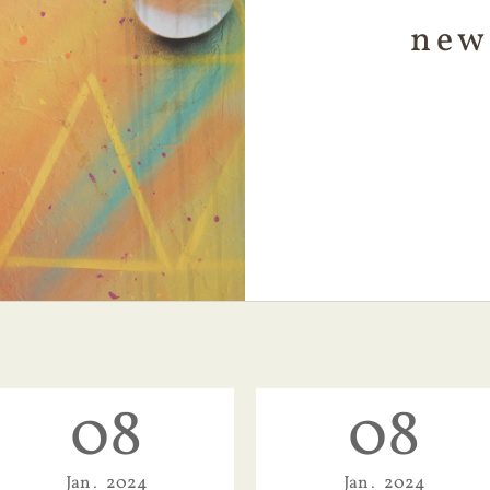
new
08
08
Jan
2024
Jan
2024