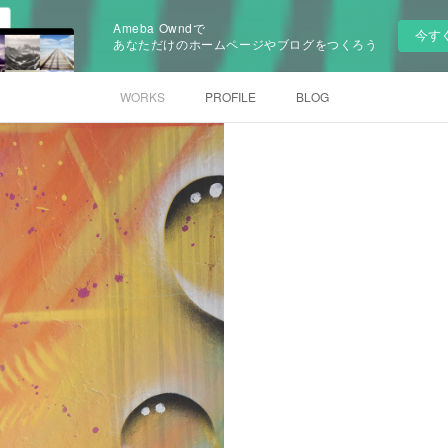
Ameba Owndで
今す
あなただけのホームページやブログをつくろう
WORKS
PROFILE
BLOG